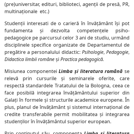
(pre)universitar, edituri, biblioteci, agenții de presă, PR,
multinaționale etc.)
Studenții interesati de o carieră în învățământ își pot
fundamenta și dezvolta competențele psiho-
pedagogice pe parcursul celor 3 ani de studiu, urmând
disciplinele specifice organizate de Departamentul de
pregătire a personalului didactic:
Psihologie
,
Pedagogie
,
Didactica limbii române
și
Practica pedagogică.
Misiunea componentei
Limba şi literatura română
se
relevă prin cursurile și seminarele oferite, care
respectă standardele Tratatului de la Bologna, ceea ce
face posibilă integrarea învățământului superior din
Galați în formele și structurile academice europene. În
plus, planul de învăţământ și sistemul internațional de
credite transferabile permit mobilitatea și integrarea
studenților în învățământul superior european.
Prin conținutul său, componenta
Limba și literatura