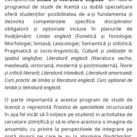
programul de studii de licență cu dublă specializare
oferă studenților posibilitatea de a-și fundamenta și
dezvolta competenţele specifice disciplinelor
obligatorii și opționale incluse în planurile de
învățământ:
Limba engleză
(Fonetică și fonologie;
Morfologie; Sintaxă; Lexicologie; Semantică și stilistică;
Pragmatică și socio-lingvistică),
Cultură și civilizație în
spațiul anglofon
;
Literatură engleză (
literatura veche,
medievală, victoriană, modernă și postmodernă),
Teorie
și critică literară
;
Literatură irlandeză
,
Literatură americană
;
Curs practic de limba și literatura engleză
.
Curs optional de
limbă și lietratură engleză
.
O parte importantă a acestui program de studii de
licență o reprezintă
Practica de specialitate
structurată
în așa fel incât să îi inițieze pe studenți in activitatea de
cercetare științifică și să le ofere acestora o imagine de
ansamblu cu privire la perspectivele de integrare pe
piață muncii pe care le au la absolvire (învățământ,