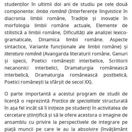
studenților în ultimii doi ani de studiu pe cele două
componente:
limba română
(Interferențe lingvistice în
diacronia limbii române, Tradiție și inovație în
morfologia limbii române actuale, Elemente de
stilistică a limbii române, Dificultăți ale analizei lexico-
gramaticale, Dinamica limbii române. Aspecte
sintactice, Variante funcționale ale limbii române) și
literatura română
(Avangarda literaturii române. Genuri
și specii, Poetici românești interbelice, Scriitorii
necanonici interbelici, Dramaturgia românească
interbelică, Dramaturgia românească postbelică,
Poetici românești la sfârșit de secol XX).
O parte importantă a acestui program de studii de
licență o reprezintă
Practica de specialitate
structurată
în așa fel incât să îi inițieze pe studenți în activitatea de
cercetare științifică și să le ofere acestora o imagine de
ansamblu cu privire la perspectivele de integrare pe
piață muncii pe care le au la absolvire (învățământ