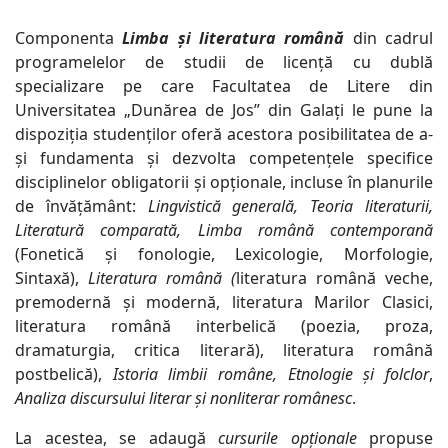
Componenta
Limba și literatura română
din cadrul
programelelor de studii de licență cu dublă
specializare pe care Facultatea de Litere din
Universitatea „Dunărea de Jos” din Galați le pune la
dispoziția studenților oferă acestora posibilitatea de a-
și fundamenta și dezvolta competenţele specifice
disciplinelor obligatorii și opționale, incluse în planurile
de învățământ:
Lingvistică generală, Teoria literaturii,
Literatură comparată, Limba română contemporană
(Fonetică și fonologie, Lexicologie, Morfologie,
Sintaxă),
Literatura română (
literatura română veche,
premodernă și modernă, literatura Marilor Clasici,
literatura română interbelică (poezia, proza,
dramaturgia, critica literară), literatura română
postbelică),
Istoria limbii române, Etnologie și folclor
,
Analiza discursului literar și nonliterar românesc
.
La acestea, se adaugă
cursurile opționale
propuse