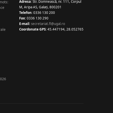
Adresa
: Str. Domnească, nr. 111, Corpul
 mots:
M, Aripa AS, Galaţi, 800201
nce
Telefon
: 0336 130 200
Fax
: 0336 130 290
E-mail
:
secretariat.fl@ugal.ro
rale
Coordonate GPS
: 45.447194, 28.052765
2026