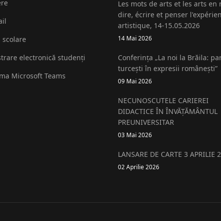
ere
Les mots de arts et les arts en
dire, écrire et penser l'expérie
il
artistique, 14-15.05.2026
14 Mai 2026
i scolare
strare electronică studenți
Conferința „La noi la Brăila: pa
turcești în expresii românești”
rma Microsoft Teams
09 Mai 2026
NECUNOSCUTELE CARIEREI
DIDACTICE ÎN ÎNVĂȚĂMÂNTUL
PREUNIVERSITAR
03 Mai 2026
LANSARE DE CARTE 3 APRILIE 
02 Aprilie 2026