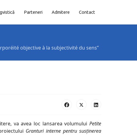
ngvistică
Parteneri
Admitere
Contact
poréité objective à la subjectivité du sens”
Litere, va avea loc lansarea volumului
Petite
proiectului
Granturi interne pentru susținerea