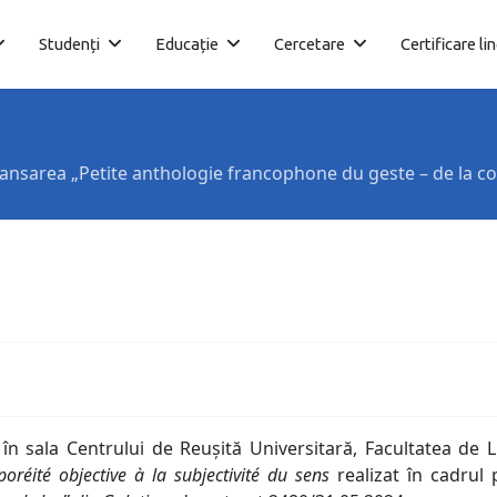
Studenți
Educație
Cercetare
Certificare li
ansarea „Petite anthologie francophone du geste – de la cor
 în sala Centrului de Reușită Universitară, Facultatea de 
réité objective à la subjectivité du sens
realizat în cadrul 