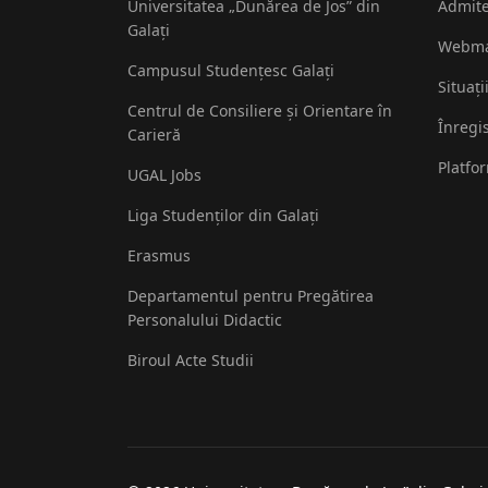
Universitatea „Dunărea de Jos” din
Admit
Galați
Webma
Campusul Studențesc Galați
Situați
Centrul de Consiliere și Orientare în
Înregi
Carieră
Platfo
UGAL Jobs
Liga Studenților din Galați
Erasmus
Departamentul pentru Pregătirea
Personalului Didactic
Biroul Acte Studii