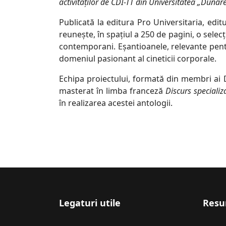
activităților de CDI-TT din Universitatea „Dunăre
Publicată la editura Pro Universitaria, ed
reunește, în spațiul a 250 de pagini, o sele
contemporani. Eșantioanele, relevante pentru
domeniul pasionant al cineticii corporale.
Echipa proiectului, formată din membri ai 
masterat în limba franceză
Discurs specializ
în realizarea acestei antologii.
Legaturi utile
Resur