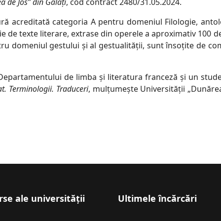
a de Jos” din Galați
, cod contract 2480/31.05.2024.
itură acreditată categoria A pentru domeniul Filologie, ant
cție de texte literare, extrase din operele a aproximativ 100
 domeniul gestului și al gestualității, sunt însoțite de com
Departamentului de limba și literatura franceză și un stu
at. Terminologii. Traduceri
, mulțumește Universității „Dunăre
se ale universității
Ultimele încărcări