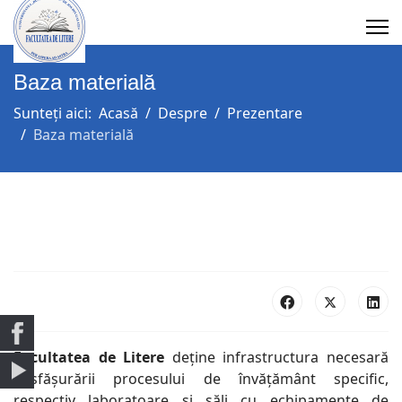
Baza materială
Sunteți aici:
Acasă
Despre
Prezentare
Baza materială
Facultatea de Litere
deține infrastructura necesară
desfășurării procesului de învățământ specific,
respectiv laboratoare și săli cu echipamente de