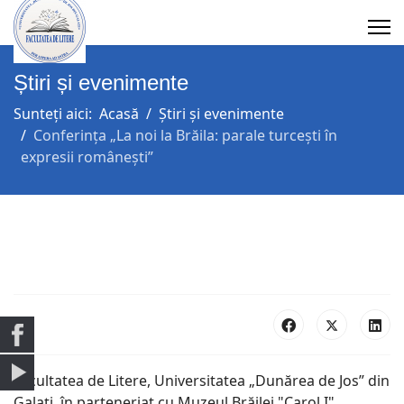
Știri și evenimente
Sunteți aici:
Acasă
Știri și evenimente
Conferința „La noi la Brăila: parale turcești în
expresii românești”
Facultatea de Litere, Universitatea „Dunărea de Jos” din
Galați, în parteneriat cu Muzeul Brăilei "Carol I"