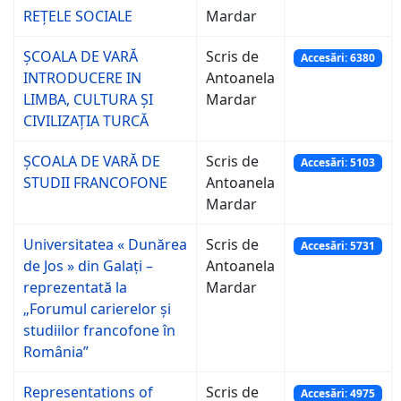
REȚELE SOCIALE
Mardar
ȘCOALA DE VARĂ
Scris de
Accesări: 6380
INTRODUCERE IN
Antoanela
LIMBA, CULTURA ȘI
Mardar
CIVILIZAȚIA TURCĂ
ȘCOALA DE VARĂ DE
Scris de
Accesări: 5103
STUDII FRANCOFONE
Antoanela
Mardar
Universitatea « Dunărea
Scris de
Accesări: 5731
de Jos » din Galaṭi –
Antoanela
reprezentată la
Mardar
„Forumul carierelor și
studiilor francofone în
România”
Representations of
Scris de
Accesări: 4975