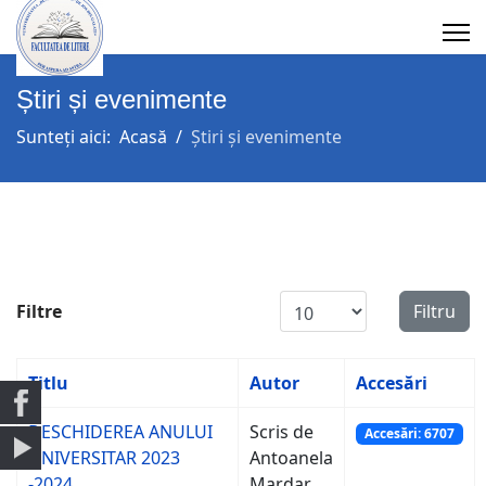
Știri și evenimente
Sunteți aici:
Acasă
Știri și evenimente
Afișare #
Filtre
Filtru
Titlu
Autor
Accesări
DESCHIDEREA ANULUI
Scris de
Accesări: 6707
UNIVERSITAR 2023
Antoanela
-2024
Mardar