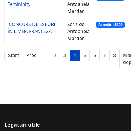
Femininity
Antoanela
Mardar
CONCURS DE ESEURI
Scris de
Accesări: 5329
ÎN LIMBA FRANCEZĂ
Antoanela
Mardar
Start
Prec
1
2
3
4
5
6
7
8
Ma
dep
Legaturi utile