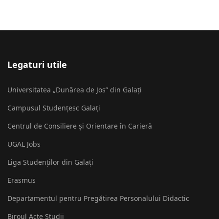
Legaturi utile
Universitatea „Dunărea de Jos” din Galați
Campusul Studențesc Galați
Centrul de Consiliere și Orientare în Carieră
UGAL Jobs
Liga Studenților din Galați
Erasmus
Departamentul pentru Pregătirea Personalului Didactic
Biroul Acte Studii