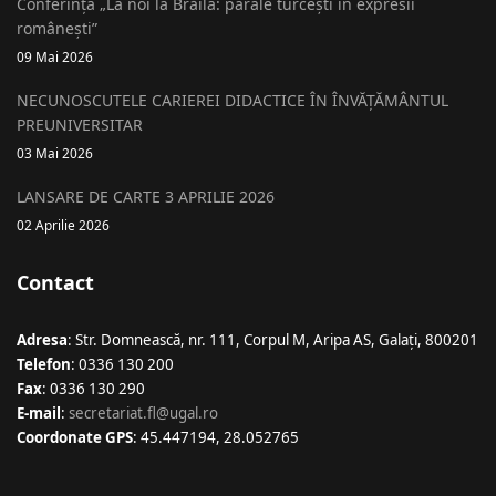
Conferința „La noi la Brăila: parale turcești în expresii
românești”
09 Mai 2026
NECUNOSCUTELE CARIEREI DIDACTICE ÎN ÎNVĂȚĂMÂNTUL
PREUNIVERSITAR
03 Mai 2026
LANSARE DE CARTE 3 APRILIE 2026
02 Aprilie 2026
Contact
Adresa
: Str. Domnească, nr. 111, Corpul M, Aripa AS, Galaţi, 800201
Telefon
: 0336 130 200
Fax
: 0336 130 290
E-mail
:
secretariat.fl@ugal.ro
Coordonate GPS
: 45.447194, 28.052765